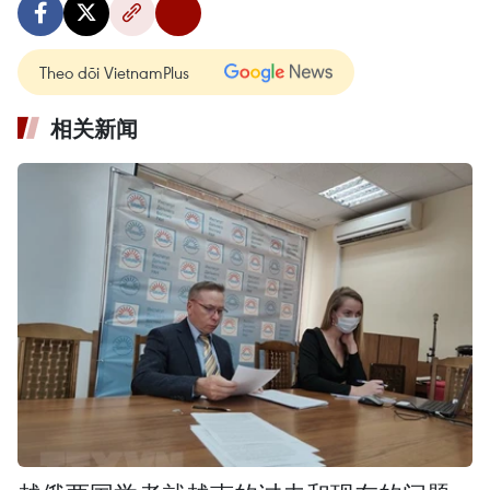
Theo dõi VietnamPlus
相关新闻