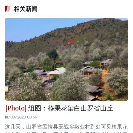
相关新闻
组图：栘果花染白山罗省山丘
18/03/2023 00:54
这几天，山罗省孟拉县玉战乡嫩业村到处可见栘果花