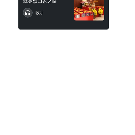
就英烈归家之路
收听