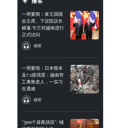
播客
一周要闻：泰王国国
会主席、下议院议长
梭蓬·乍兰对越南进行
正式访问
收听
一周要闻：日本熊本
县7.1级强震：越南劳
工勇救老人，一实习
生遇难
收听
“500个昼夜战役”: 铺