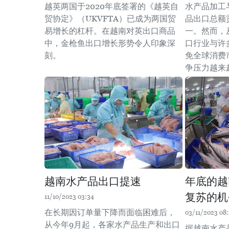
越英两国于2020年底签署的《越英自
水产品加工
贸协定》（UKVFTA）已成为两国贸
品出口总额
易增长的杠杆。在越南对英出口商品
一。然而，
中，金枪鱼出口增长形势令人印象深
口行业与许
刻。
免全球消费
争压力越来
越南水产品出口提速
年底的越
复苏的机
11/10/2023 03:34
在长期因订单量下降而面临困难后，
03/11/2023 08:
从今年9月起，各家水产品生产和出口
据越南水产