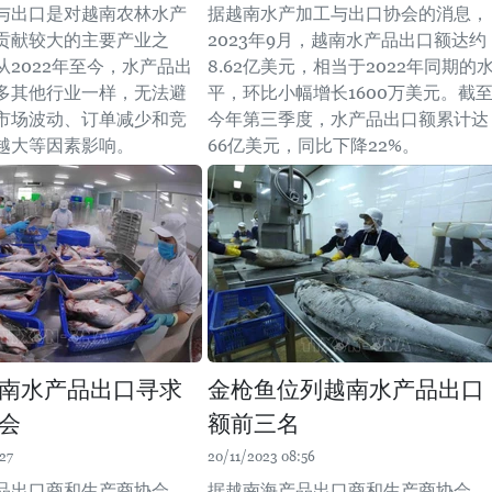
与出口是对越南农林水产
据越南水产加工与出口协会的消息，
贡献较大的主要产业之
2023年9月，越南水产品出口额达约
从2022年至今，水产品出
8.62亿美元，相当于2022年同期的
多其他行业一样，无法避
平，环比小幅增长1600万美元。截
市场波动、订单减少和竞
今年第三季度，水产品出口额累计达
越大等因素影响。
66亿美元，同比下降22%。
南水产品出口寻求
金枪鱼位列越南水产品出口
会
额前三名
27
20/11/2023 08:56
品出口商和生产商协会
据越南海产品出口商和生产商协会