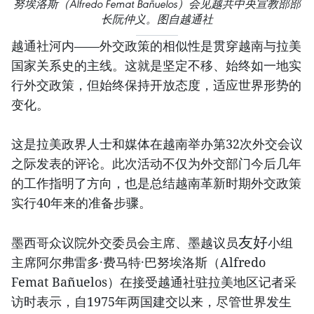
努埃洛斯（Alfredo Femat Bañuelos）会见越共中央宣教部部
长阮仲义。图自越通社
越通社河内——外交政策的相似性是贯穿越南与拉美
国家关系史的主线。这就是坚定不移、始终如一地实
行外交政策，但始终保持开放态度，适应世界形势的
变化。
这是拉美政界人士和媒体在越南举办第32次外交会议
之际发表的评论。此次活动不仅为外交部门今后几年
的工作指明了方向，也是总结越南革新时期外交政策
实行40年来的准备步骤。
友好
墨西哥众议院外交委员会主席、墨越议员
小组
主席阿尔弗雷多·费马特·巴努埃洛斯（Alfredo
Femat Bañuelos）在接受越通社驻拉美地区记者采
访时表示，自1975年两国建交以来，尽管世界发生