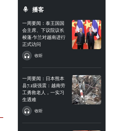
播客
一周要闻：泰王国国
会主席、下议院议长
梭蓬·乍兰对越南进行
正式访问
收听
一周要闻：日本熊本
县7.1级强震：越南劳
工勇救老人，一实习
生遇难
收听