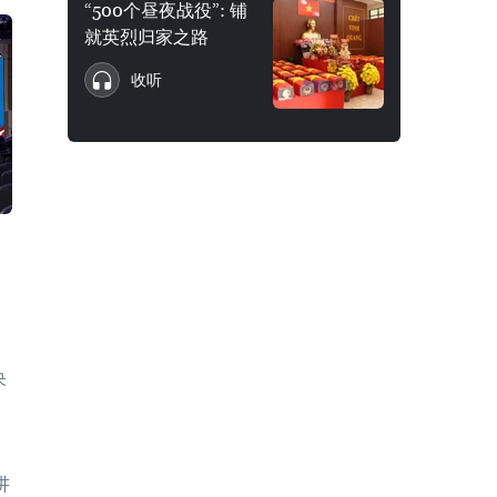
“500个昼夜战役”: 铺
就英烈归家之路
收听
央
讲