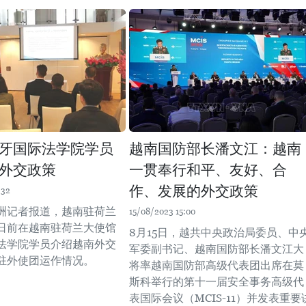
牙国际法学院学员
越南国防部长潘文江：越南
外交政策
一贯奉行和平、友好、合
作、发展的外交政策
:32
洲记者报道，越南驻荷兰
15/08/2023 15:00
日前在越南驻荷兰大使馆
8月15日，越共中央政治局委员、中
法学院学员介绍越南外交
军委副书记、越南国防部长潘文江大
驻外使团运作情况。
将率越南国防部高级代表团出席在莫
斯科举行的第十一届安全事务高级代
表国际会议（MCIS-11）并发表重要