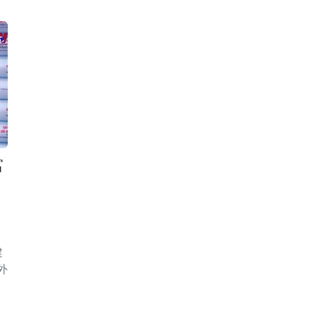
富
建
外