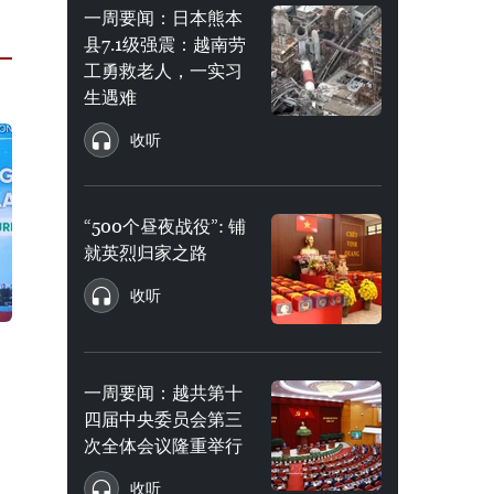
一周要闻：日本熊本
县7.1级强震：越南劳
工勇救老人，一实习
生遇难
收听
“500个昼夜战役”: 铺
就英烈归家之路
收听
一周要闻：越共第十
四届中央委员会第三
次全体会议隆重举行
收听