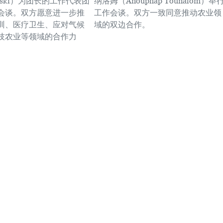
nowski）为团长的工作代表团
纳洛姆（Anouphap Tounalom）举
会谈。双方愿意进一步推
工作会谈。双方一致同意推动农业领
训、医疗卫生、应对气候
域的双边合作。
技农业等领域的合作力