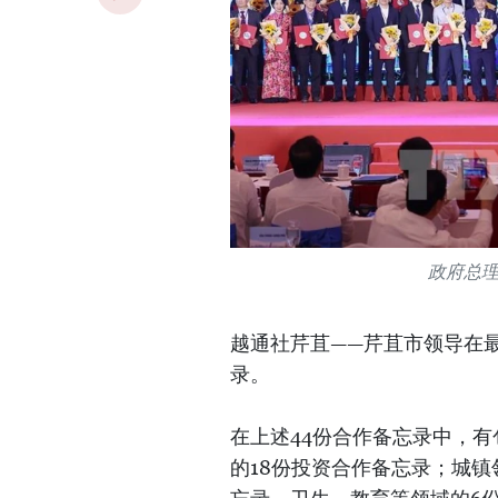
政府总
越通社芹苴——芹苴市领导在
录。
在上述44份合作备忘录中，
的18份投资合作备忘录；城镇