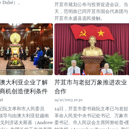
e Dubé）。
芹苴市规划公布与投资促进会议。当
天，范明政已同芹苴市国会代表团与
芹苴市永盛县选民接触。
澳大利亚企业了解
芹苴市与老挝万象推进农业
商机创造便利条件
合作
46
14/12/2023 10:30
记阮文孝和市人民委员
14日，芹苴市委书籍阮文孝已与老挝
领导与由澳大利亚驻越南
革命人民党中央书记处书记、万象市
戈列济诺夫斯基（Andrew
委书记、市人民议会主席阿努哈普•