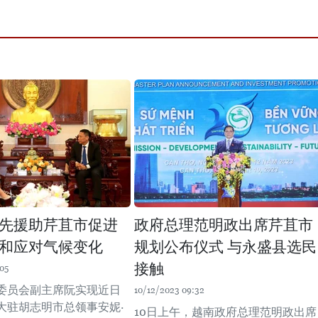
先援助芹苴市促进
政府总理范明政出席芹苴市
和应对气候变化
规划公布仪式 与永盛县选民
接触
05
委员会副主席阮实现近日
10/12/2023 09:32
大驻胡志明市总领事安妮·
10日上午，越南政府总理范明政出席