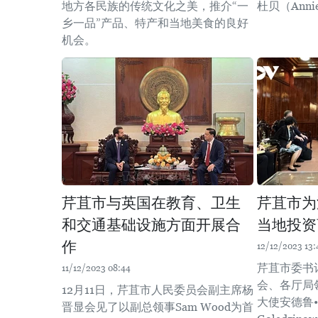
地方各民族的传统文化之美，推介“一
杜贝（Anni
乡一品”产品、特产和当地美食的良好
机会。
芹苴市与英国在教育、卫生
芹苴市为
和交通基础设施方面开展合
当地投资
作
12/12/2023 13:
芹苴市委书
11/12/2023 08:44
会、各厅局
12月11日，芹苴市人民委员会副主席杨
大使安德鲁•
晋显会见了以副总领事Sam Wood为首