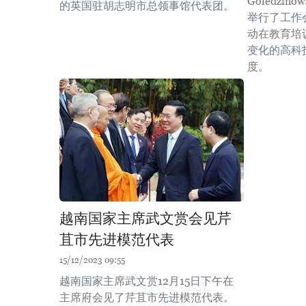
Goledzi
的英国驻胡志明市总领事馆代表团。
举行了工作
动在教育培
变化的高科
度。 ​
越南国家主席武文赏会见芹
苴市先进模范代表
15/12/2023 09:55
越南国家主席武文赏12月15日下午在
主席府会见了芹苴市先进模范代表。