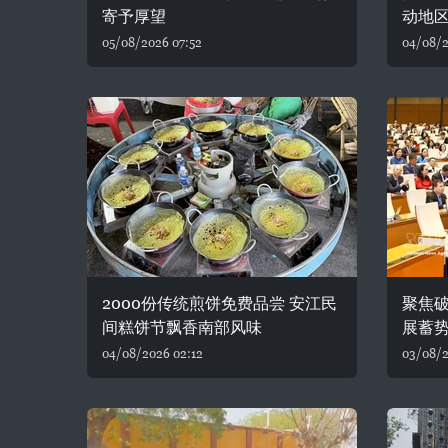
寄予厚望
动地
05/08/2026 07:52
04/08/2
2000份传统煎饼免费品尝 安江民
聚焦破
间糕饼节飘香南部风味
展蓄
04/08/2026 02:12
03/08/2