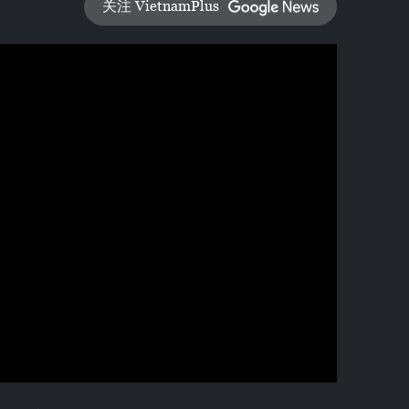
关注 VietnamPlus