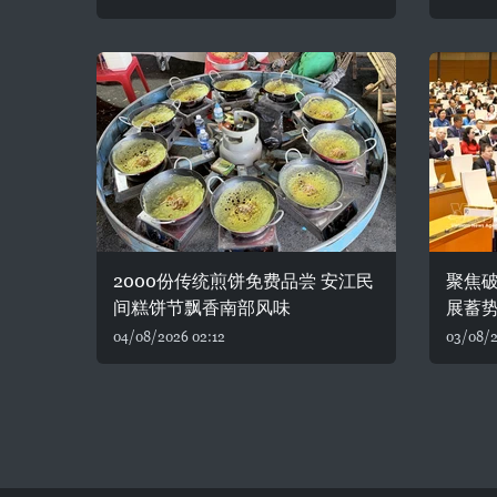
2000份传统煎饼免费品尝 安江民
聚焦破
间糕饼节飘香南部风味
展蓄
04/08/2026 02:12
03/08/2