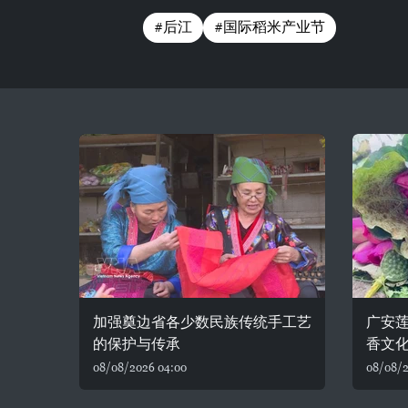
#后江
#国际稻米产业节
加强奠边省各少数民族传统手工艺
广安
的保护与传承
香文
08/08/2026 04:00
08/08/2