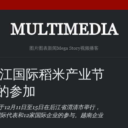
MULTIMEDIA
图片
图表新闻
Mega Story
视频
播客
后江国际稻米产业节
家的参加
于12月11日至15日在后江省渭清市举行，
国际代表和12家国际企业的参与。越南企业