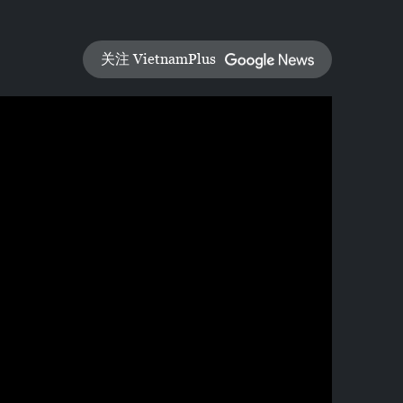
关注 VietnamPlus