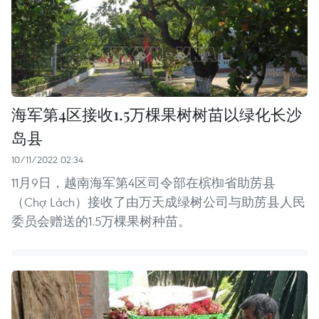
海军第4区接收1.5万棵果树树苗以绿化长沙
岛县
10/11/2022 02:34
11月9日，越南海军第4区司令部在槟椥省助苈县
（Chợ Lách）接收了由万天成绿树公司与助苈县人民
委员会赠送的1.5万棵果树种苗。