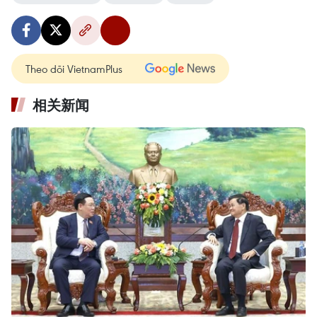
Theo dõi VietnamPlus
相关新闻