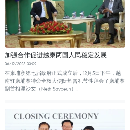
加强合作促进越柬两国人民稳定发展
06/12/2023 03:09
在柬埔寨第七届政府正式成立后，12月5日下午，越
南驻柬埔寨特命全权大使阮辉曾礼节性拜会了柬埔寨
副首相涅沙文（Neth Savoeun）。