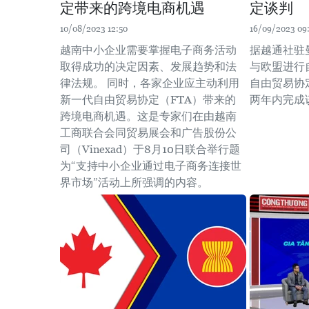
定带来的跨境电商机遇
定谈判
10/08/2023 12:50
16/09/2023 09
越南中小企业需要掌握电子商务活动
据越通社驻
取得成功的决定因素、发展趋势和法
与欧盟进行
律法规。 同时，各家企业应主动利用
自由贸易协
新一代自由贸易协定（FTA）带来的
两年内完成
跨境电商机遇。这是专家们在由越南
工商联合会同贸易展会和广告股份公
司（Vinexad）于8月10日联合举行题
为“支持中小企业通过电子商务连接世
界市场”活动上所强调的内容。