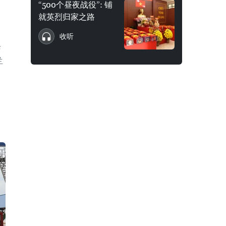
“500个昼夜战役”: 铺
就英烈归家之路
收听
与
兰