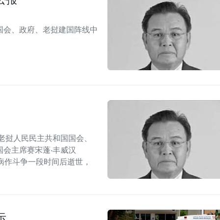
国会、政府、老挝建国阵线中
老挝人民民主共和国国会、
会主席赛宋蓬·丰威汉
管炎疾病作斗争一段时间后逝世，
示