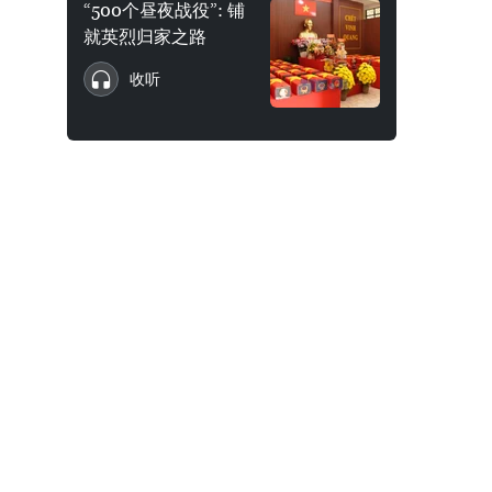
“500个昼夜战役”: 铺
就英烈归家之路
收听