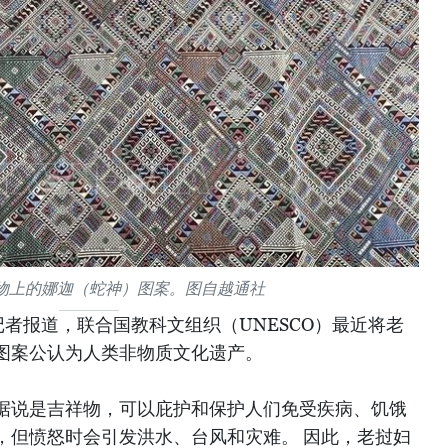
物上的娜迦（蛇神）图案。图自越通社
者报道，联合国教科文组织（UNESCO）最近将老
图案公认为人类非物质文化遗产。
据说是吉祥物，可以庇护和保护人们免受疾病、饥饿
，但愤怒时会引发洪水、台风和灾难。 因此，老挝妇