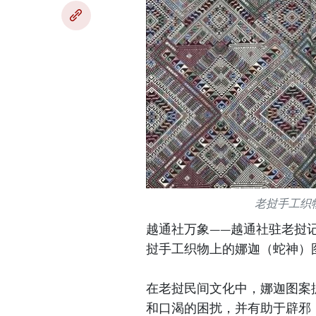
老挝手工织
越通社万象——越通社驻老挝记
挝手工织物上的娜迦（蛇神）
在老挝民间文化中，娜迦图案
和口渴的困扰，并有助于辟邪