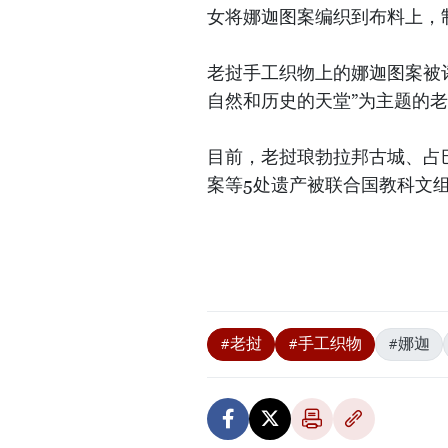
女将娜迦图案编织到布料上，
老挝手工织物上的娜迦图案被评
自然和历史的天堂”为主题的
目前，老挝琅勃拉邦古城、占
案等5处遗产被联合国教科文
#老挝
#手工织物
#娜迦