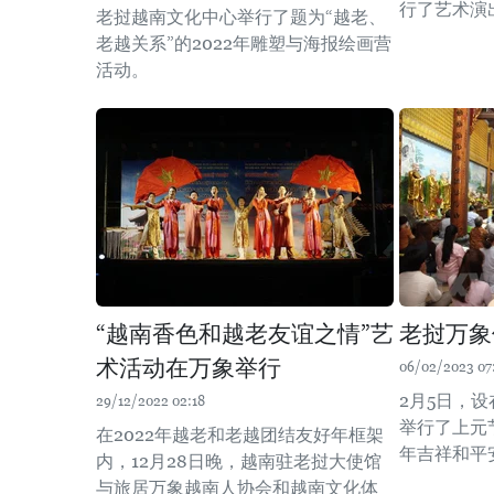
行了艺术演
老挝越南文化中心举行了题为“越老、
老越关系”的2022年雕塑与海报绘画营
活动。
“越南香色和越老友谊之情”艺
老挝万象
术活动在万象举行
06/02/2023 07
2月5日，
29/12/2022 02:18
举行了上元
在2022年越老和老越团结友好年框架
年吉祥和平
内，12月28日晚，越南驻老挝大使馆
与旅居万象越南人协会和越南文化体