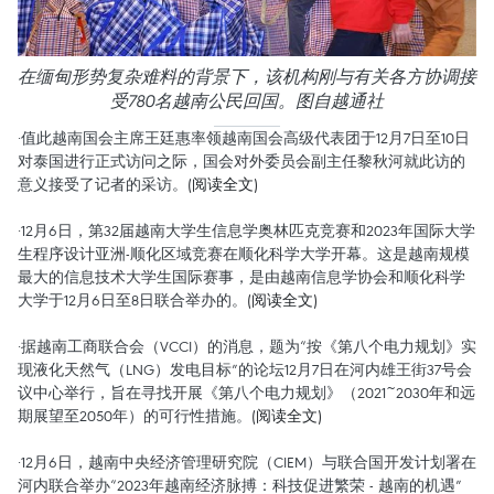
在缅甸形势复杂难料的背景下，该机构刚与有关各方协调接
受780名越南公民回国。图自越通社
·值此越南国会主席王廷惠率领越南国会高级代表团于12月7日至10日
对泰国进行正式访问之际，国会对外委员会副主任黎秋河就此访的
意义接受了记者的采访。
(阅读全文)
·12月6日，第32届越南大学生信息学奥林匹克竞赛和2023年国际大学
生程序设计亚洲-顺化区域竞赛在顺化科学大学开幕。这是越南规模
最大的信息技术大学生国际赛事，是由越南信息学协会和顺化科学
大学于12月6日至8日联合举办的。
(阅读全文)
·据越南工商联合会（VCCI）的消息，题为“按《第八个电力规划》实
现液化天然气（LNG）发电目标”的论坛12月7日在河内雄王街37号会
议中心举行，旨在寻找开展《第八个电力规划》（2021~2030年和远
期展望至2050年）的可行性措施。
(阅读全文)
·12月6日，越南中央经济管理研究院（CIEM）与联合国开发计划署在
河内联合举办“2023年越南经济脉搏：科技促进繁荣 - 越南的机遇”