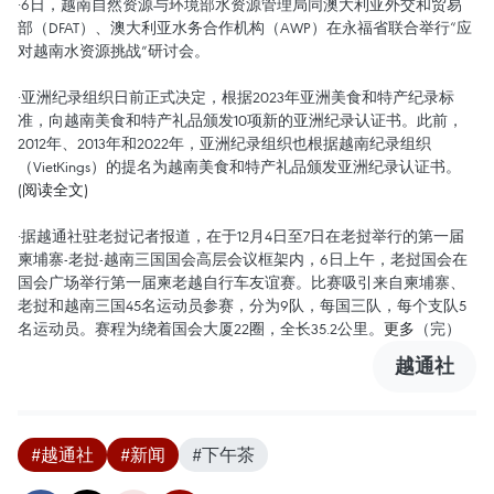
·6日，越南自然资源与环境部水资源管理局同澳大利亚外交和贸易
部（DFAT）、澳大利亚水务合作机构（AWP）在永福省联合举行“应
对越南水资源挑战”研讨会。
·亚洲纪录组织日前正式决定，根据2023年亚洲美食和特产纪录标
准，向越南美食和特产礼品颁发10项新的亚洲纪录认证书。此前，
2012年、2013年和2022年，亚洲纪录组织也根据越南纪录组织
（VietKings）的提名为越南美食和特产礼品颁发亚洲纪录认证书。
(阅读全文)
·据越通社驻老挝记者报道，在于12月4日至7日在老挝举行的第一届
柬埔寨-老挝-越南三国国会高层会议框架内，6日上午，老挝国会在
国会广场举行第一届柬老越自行车友谊赛。比赛吸引来自柬埔寨、
老挝和越南三国45名运动员参赛，分为9队，每国三队，每个支队5
名运动员。赛程为绕着国会大厦22圈，全长35.2公里。
更多
（完）
越通社
#越通社
#新闻
#下午茶