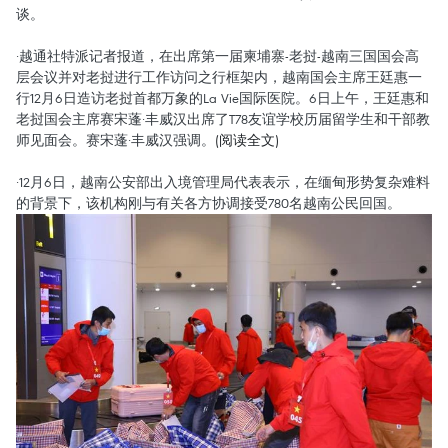
谈。
·越通社特派记者报道，在出席第一届柬埔寨-老挝-越南三国国会高
层会议并对老挝进行工作访问之行框架内，越南国会主席王廷惠一
行12月6日造访老挝首都万象的La Vie国际医院。6日上午，王廷惠和
老挝国会主席赛宋蓬·丰威汉出席了T78友谊学校历届留学生和干部教
师见面会。赛宋蓬·丰威汉强调。
(阅读全文)
·12月6日，越南公安部出入境管理局代表表示，在缅甸形势复杂难料
的背景下，该机构刚与有关各方协调接受780名越南公民回国。