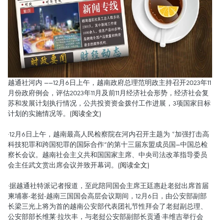
越通社河内 ——12月6日上午，越南政府总理范明政主持召开2023年11
月份政府例会，评估2023年11月及前11月经济社会形势，经济社会复
苏和发展计划执行情况，公共投资资金拨付工作进展，3项国家目标
计划的实施情况等。
(阅读全文)
·12月6日上午，越南最高人民检察院在河内召开主题为 “加强打击高
科技犯罪和跨国犯罪的国际合作”的第十三届东盟成员国—中国总检
察长会议。越南社会主义共和国国家主席、中央司法改革指导委员
会主任武文赏出席会议并致开幕词。
(阅读全文)
·据越通社特派记者报道，至此陪同国会主席王廷惠赴老挝出席首届
柬埔寨-老挝-越南三国国会高层会议期间，12月6日，由公安部副部
长梁三光上将为首的越南公安部代表团礼节性拜会了老挝副总理、
公安部部长维莱·拉坎丰，与老挝公安部副部长贡通·丰维吉举行会