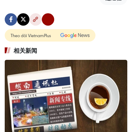
Theo dõi VietnamPlus
相关新闻