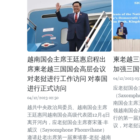
越南国会主席王廷惠启程出
柬老越三
席柬老越三国国会高层会议
加强三国
对老挝进行工作访问 对泰国
04/12/2023 03
进行正式访问
应老挝国会
（Saxomph
04/12/2023 02:50
南国会主席王
越共中央政治局委员、越南国会主席
领越南国会
王廷惠同越南国会高级代表团12月4日
行的第一届
离开河内，应老挝国会主席赛宋蓬·丰
议，对老挝
威汉（Saysomphone Phomvihane）
邀请赴老出席第一届柬埔寨-老挝-越南