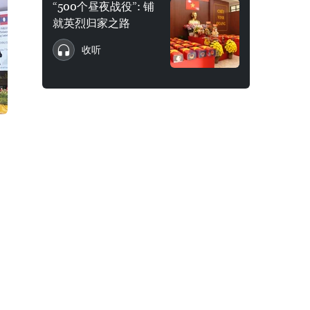
“500个昼夜战役”: 铺
就英烈归家之路
收听