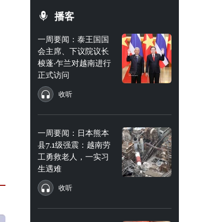
播客
一周要闻：泰王国国
会主席、下议院议长
梭蓬·乍兰对越南进行
正式访问
收听
一周要闻：日本熊本
县7.1级强震：越南劳
工勇救老人，一实习
生遇难
收听