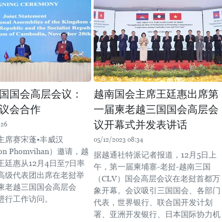
国国会高层会议：
越南国会主席王廷惠出席第
议会合作
一届柬老越三国国会高层会
议开幕式并发表讲话
:26
主席赛宋蓬•丰威汉
05/12/2023 08:34
on Phomvihan）邀请，越
据越通社特派记者报道，12月5日上
廷惠从12月4日至7日率
午，第一届柬埔寨-老挝-越南三国
高级代表团出席在老挝举
（CLV）国会高层会议在老挝首都万
柬老越三国国会高层会
象开幕。会议吸引三国国会、各部门
进行工作访问。
代表，世界银行、联合国开发计划
署、亚洲开发银行、日本国际协力机