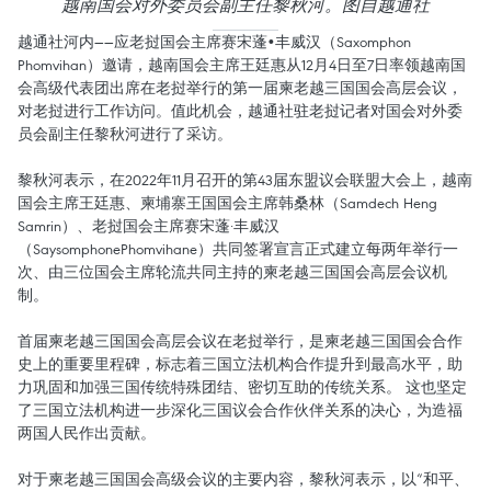
越南国会对外委员会副主任黎秋河。图自越通社
越通社河内——应老挝国会主席赛宋蓬•丰威汉（Saxomphon
Phomvihan）邀请，越南国会主席王廷惠从12月4日至7日率领越南国
会高级代表团出席在老挝举行的第一届柬老越三国国会高层会议，
对老挝进行工作访问。值此机会，越通社驻老挝记者对国会对外委
员会副主任黎秋河进行了采访。
黎秋河表示，在2022年11月召开的第43届东盟议会联盟大会上，越南
国会主席王廷惠、柬埔寨王国国会主席韩桑林（Samdech Heng
Samrin）、老挝国会主席赛宋蓬·丰威汉
（SaysomphonePhomvihane）共同签署宣言正式建立每两年举行一
次、由三位国会主席轮流共同主持的柬老越三国国会高层会议机
制。
首届柬老越三国国会高层会议在老挝举行，是柬老越三国国会合作
史上的重要里程碑，标志着三国立法机构合作提升到最高水平，助
力巩固和加强三国传统特殊团结、密切互助的传统关系。 这也坚定
了三国立法机构进一步深化三国议会合作伙伴关系的决心，为造福
两国人民作出贡献。
对于柬老越三国国会高级会议的主要内容，黎秋河表示，以“和平、