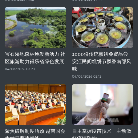
宝石湿地森林焕发新活力 社
2000份传统煎饼免费品尝
区旅游助力得乐省绿色发展
安江民间糕饼节飘香南部风
味
04/08/2026 03:23
04/08/2026 02:12
聚焦破解制度瓶颈 越南国会
自主掌握疫苗技术，主动做