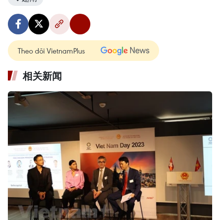
Theo dõi VietnamPlus
相关新闻