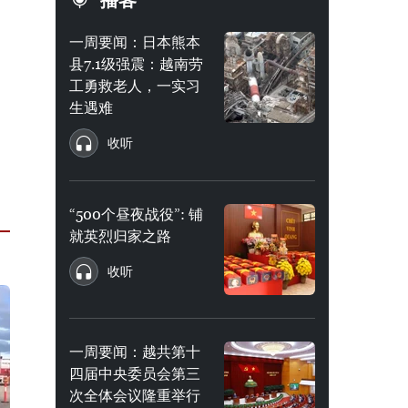
播客
一周要闻：日本熊本
县7.1级强震：越南劳
工勇救老人，一实习
生遇难
收听
“500个昼夜战役”: 铺
就英烈归家之路
收听
一周要闻：越共第十
四届中央委员会第三
次全体会议隆重举行