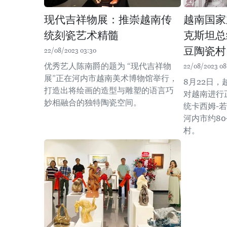
现代吉祥物展：推崇越南传
越南国家
统刻瓷艺术精髓
克斯坦总
豆陶瓷村
22/08/2023 03:30
优秀艺人陈南爵的题为 “现代吉祥物
22/08/2023 08
展”正在河内市越南美术博物馆举行，
8月22日
打造出将绘画的造型与雕塑的语言巧
对越南进行
妙相融合的独特陶瓷空间。
统卡西姆-
河内市约8
村。