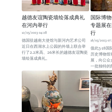
越德友谊陶瓷墙绘落成典礼
国际博物
在河内举行
专题展在
行
12/05/2023 04:28
德国驻越南大使馆与新河内艺术公司
16/05/2023 07
近日在西湖水上公园的外墙上联合举
值此5·18
行了2.2米高、26米长的越德友谊陶瓷
历史博物馆
墙绘落成典礼。
展，向公众
一批独特的