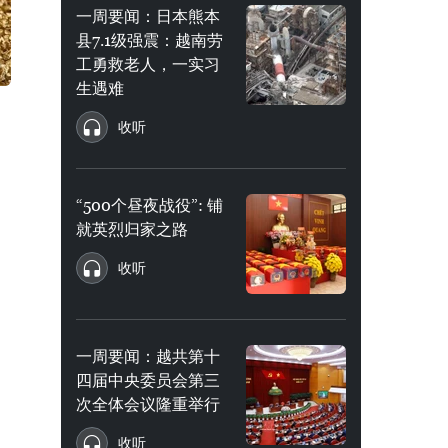
一周要闻：日本熊本
县7.1级强震：越南劳
工勇救老人，一实习
生遇难
收听
“500个昼夜战役”: 铺
就英烈归家之路
收听
一周要闻：越共第十
四届中央委员会第三
次全体会议隆重举行
收听