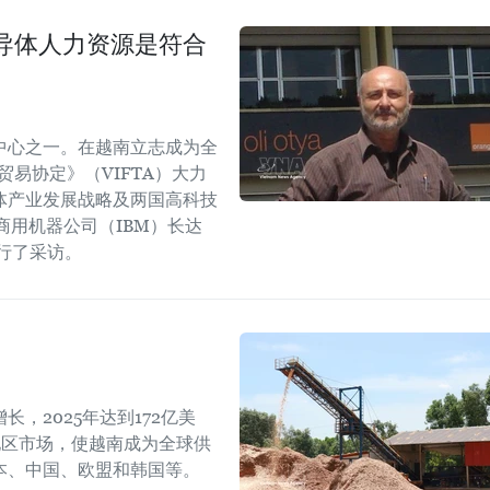
导体人力资源是符合
中心之一。在越南立志成为全
易协定》（VIFTA）大力
体产业发展战略及两国高科技
商用机器公司（IBM）长达
进行了采访。
，2025年达到172亿美
地区市场，使越南成为全球供
本、中国、欧盟和韩国等。