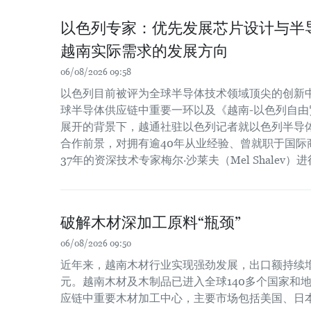
以色列专家：优先发展芯片设计与半
越南实际需求的发展方向
06/08/2026 09:58
以色列目前被评为全球半导体技术领域顶尖的创新
球半导体供应链中重要一环以及《越南-以色列自由贸
展开的背景下，越通社驻以色列记者就以色列半导
合作前景，对拥有逾40年从业经验、曾就职于国际
37年的资深技术专家梅尔·沙莱夫（Mel Shalev）
破解木材深加工原料“瓶颈”
06/08/2026 09:50
近年来，越南木材行业实现强劲发展，出口额持续增长
元。越南木材及木制品已进入全球140多个国家和
应链中重要木材加工中心，主要市场包括美国、日