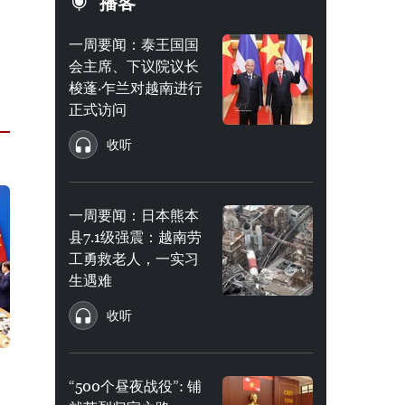
播客
一周要闻：泰王国国
会主席、下议院议长
梭蓬·乍兰对越南进行
正式访问
收听
一周要闻：日本熊本
县7.1级强震：越南劳
工勇救老人，一实习
生遇难
收听
“500个昼夜战役”: 铺