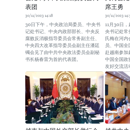
表团
席王勇
30/11/2023 14:18
30/11/2023 14:
30日下午，中央政治局委员、中央书
11月30日
记处书记、中央内政部部长、中央反
央书记处常
腐败反消极指导委员会常务副主任、
氏梅在河内
中央四大改革指导委员会副主任潘廷
员、中国全
镯会见了由中共中央政法委员会副秘
赴越南参加
书长杨春雷为首的代表团。
中国全国政
友好交流活