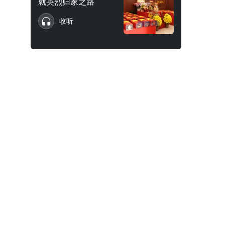
就英烈归家之路
收听