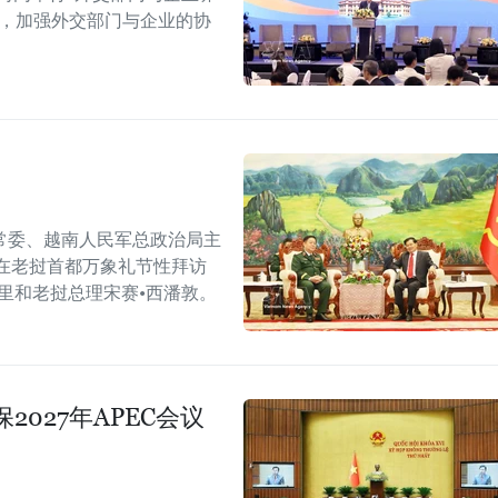
战，加强外交部门与企业的协
常委、越南人民军总政治局主
在老挝首都万象礼节性拜访
里和老挝总理宋赛•西潘敦。
027年APEC会议