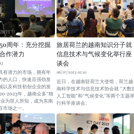
50周年：充分挖掘
旅居荷兰的越南知识分子就
合作潜力
信息技术与气候变化举行座
谈会
13
具有潜力的市场，拥有年
06/07/2023 02:10
力的人口，快速且强劲发
近日，在越南驻荷兰大使馆，荷兰越
域以及科技初创企业的发
南科学技术与信息技术协会就 “大数
20-2023年，越南众多“独
人工智能”和“气候变化”等两个主题
企业为世人所知，成为东南
行科学座谈会。
在市场之一。