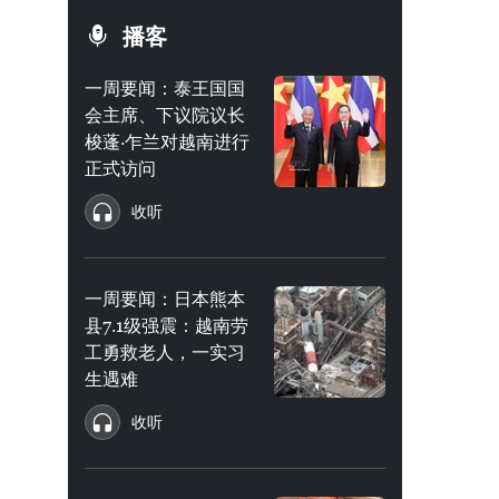
播客
一周要闻：泰王国国
会主席、下议院议长
梭蓬·乍兰对越南进行
正式访问
收听
一周要闻：日本熊本
县7.1级强震：越南劳
工勇救老人，一实习
生遇难
收听