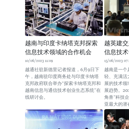
越南与印度卡纳塔克邦探索
越英建交
信息技术领域的合作机会
信息技术
10/06/2023 11:09
15/06/2023 07:
越通社驻新德里记者报道，6月9日下
越南是一个
午，越南驻印度商务处与印度卡纳塔
轻、充满活
克邦政府联合举办“探索卡纳塔克邦和
展的技术领
越南信息与通信技术创业生态系统”在
展趋势。20
线研讨会。
角兽”科技
亚最大的潜