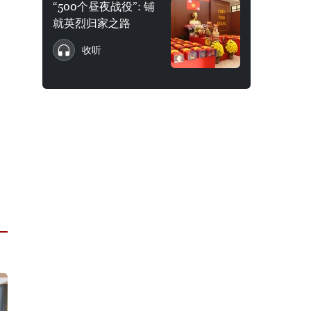
“500个昼夜战役”: 铺
就英烈归家之路
收听