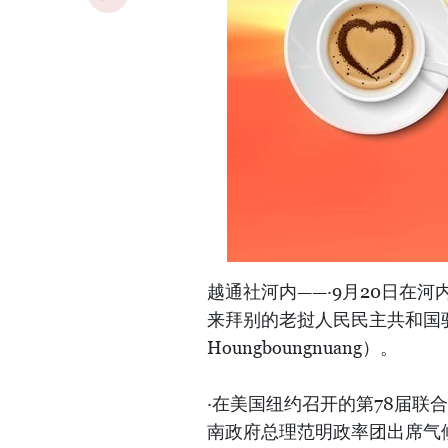
越通社河内——·9月20日在
来拜别的老挝人民民主共和国驻越
Houngboungnuang）。
·在美国纽约召开的第78届联
南政府总理范明政率团出席气