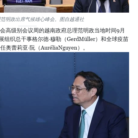
理范明政出席气候雄心峰会。图自越通社
大会高级别会议周的越南政府总理范明政当地时间9月
组织总干事格尔德·穆勒（GerdMüller）和全球疫苗
蕾莉亚·阮（AuréliaNguyen）。