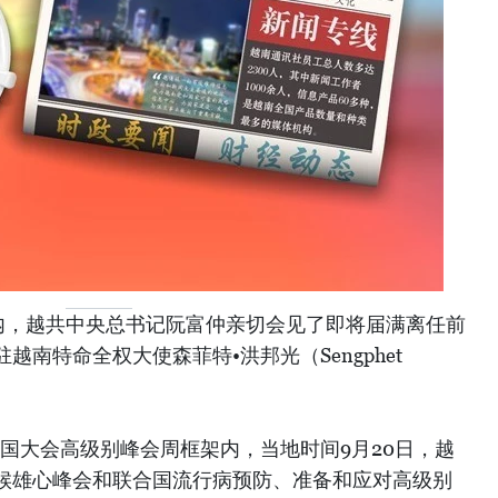
河内，越共中央总书记阮富仲亲切会见了即将届满离任前
南特命全权大使森菲特•洪邦光（Sengphet
合国大会高级别峰会周框架内，当地时间9月20日，越
候雄心峰会和联合国流行病预防、准备和应对高级别