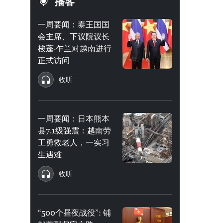
播客
一周要闻：泰王国国
会主席、下议院议长
梭蓬·乍兰对越南进行
正式访问
收听
一周要闻：日本熊本
县7.1级强震：越南劳
工勇救老人，一实习
生遇难
收听
“500个昼夜战役”: 铺