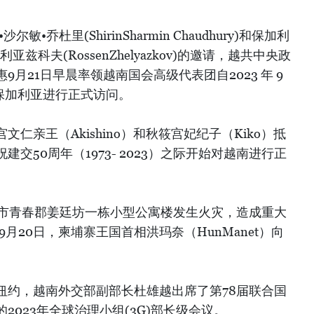
•乔杜里(ShirinSharmin Chaudhury)和保加利
兹科夫(RossenZhelyazkov)的邀请，越共中央政
月21日早晨率领越南国会高级代表团自2023 年 9
国和保加利亚进行正式访问。
文仁亲王（Akishino）和秋筱宫妃纪子（Kiko）抵
交50周年（1973- 2023）之际开始对越南进行正
，河内市青春郡姜廷坊一栋小型公寓楼发生火灾，造成重大
9月20日，柬埔寨王国首相洪玛奈（HunManet）向
。
国纽约，越南外交部副部长杜雄越出席了第78届联合国
2023年全球治理小组(3G)部长级会议。