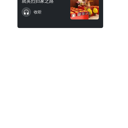
就英烈归家之路
收听