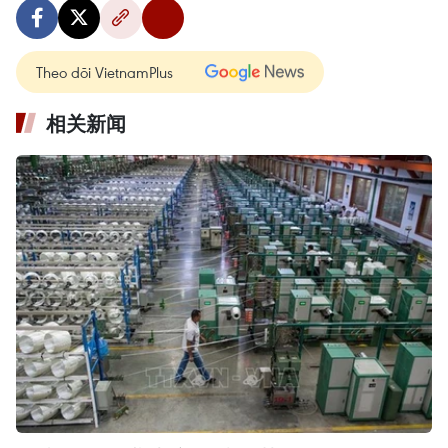
Theo dõi VietnamPlus
相关新闻