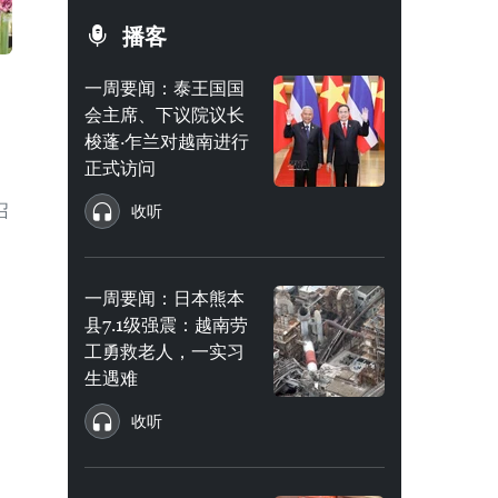
播客
一周要闻：泰王国国
会主席、下议院议长
梭蓬·乍兰对越南进行
正式访问
召
收听
一周要闻：日本熊本
县7.1级强震：越南劳
工勇救老人，一实习
生遇难
收听