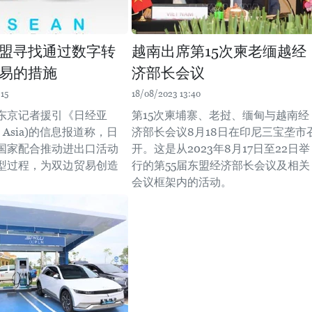
盟寻找通过数字转
越南出席第15次柬老缅越经
易的措施
济部长会议
15
18/08/2023 13:40
东京记者援引《日经亚
第15次柬埔寨、老挝、缅甸与越南经
ei Asia)的信息报道称，日
济部长会议8月18日在印尼三宝垄市
国家配合推动进出口活动
开。这是从2023年8月17日至22日举
型过程，为双边贸易创造
行的第55届东盟经济部长会议及相关
会议框架内的活动。