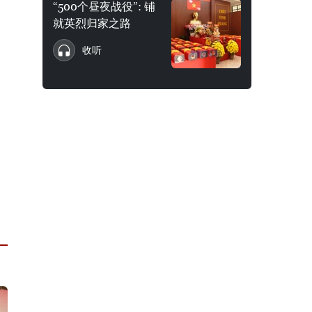
“500个昼夜战役”: 铺
就英烈归家之路
收听