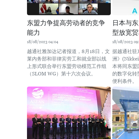
东盟力争提高劳动者的竞争
日本与东
能力
型放宽贸
18/08/2023 04:04
18/08/2023 09:
越通社雅加达记者报道，8月18日，文
据越通社驻
莱内务部和菲律宾劳工和就业部以线
洲》(Nikk
上形式联合举行东盟劳动模范工作组
本将同东盟
（SLOM WG）第十六次会议。
的数字化转
便利条件。