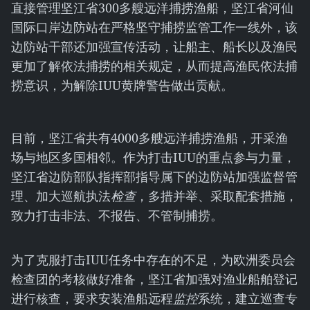
直接管理坚江省300多艘远洋捕捞渔船，坚江省河仙
国际口岸边防站在严格坚守捕捞监管工作一线外，该
边防站干部还加强宣传活动，让船主、船长以及渔民
更加了解依法捕捞的相关规定，从而提高渔民依法捕
捞意识，为解除IUU黄牌警告做出贡献。
目前，坚江省共有4000多艘远洋捕捞渔船，开采渔
场与地区多国相邻。作为打击IUU的重点参与力量，
坚江省边防部队指挥部指导属下的边防站加强监督管
理、加大巡航执法
检
查
，多措并举、采取配套措施，
致力打击非法、不报告、不管制捕捞。
为了克服打击IUU任务中存在的不足，为欧洲委员会
检查团的考核做好准备，坚江省加强对渔业船舶登记
进行核查，要求安装渔船远程
监控
系统，建立巡查专