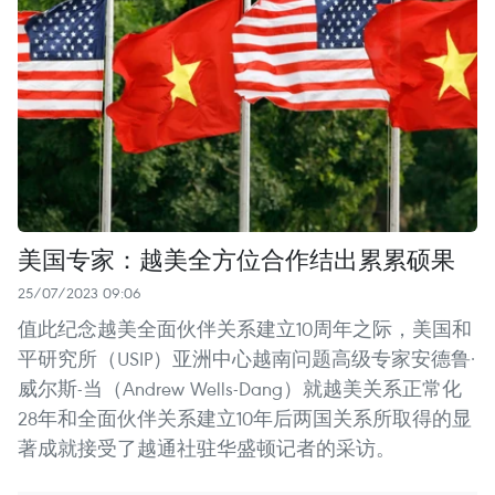
美国专家：越美全方位合作结出累累硕果
25/07/2023 09:06
值此纪念越美全面伙伴关系建立10周年之际，美国和
平研究所（USIP）亚洲中心越南问题高级专家安德鲁·
威尔斯-当（Andrew Wells-Dang）就越美关系正常化
28年和全面伙伴关系建立10年后两国关系所取得的显
著成就接受了越通社驻华盛顿记者的采访。