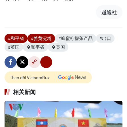
越通社
#和平省
#姜黄淀粉
#蜂蜜柠檬茶产品
#出口
#英国
和平省
英国
Theo dõi VietnamPlus
相关新闻