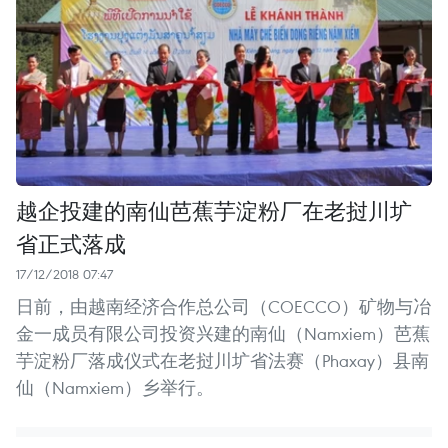
越企投建的南仙芭蕉芋淀粉厂在老挝川圹
省正式落成
17/12/2018 07:47
日前，由越南经济合作总公司（COECCO）矿物与冶
金一成员有限公司投资兴建的南仙（Namxiem）芭蕉
芋淀粉厂落成仪式在老挝川圹省法赛（Phaxay）县南
仙（Namxiem）乡举行。