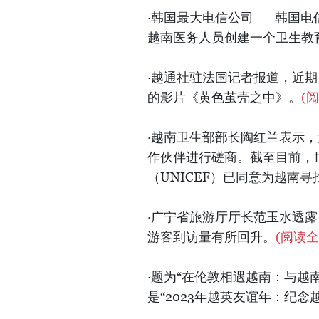
·韩国最大电信公司——韩国电信
越南医务人员创建一个卫生教
·越通社驻法国记者报道，近
的影片《黄色茧壳之中》。
(
·越南卫生部部长陶红兰表示
作伙伴进行磋商。截至目前，
（UNICEF）已同意为越南
·广宁省旅游厅厅长范玉水透
游客到访量有所回升。
(阅读全
·题为“在伦敦相遇越南：与越
是“2023年越英友谊年：纪念