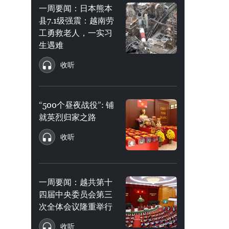
一周要闻：日本熊本
县7.1级强震：越南劳
工勇救老人，一实习
生遇难
收听
“500个昼夜战役”: 铺
就英烈归家之路
收听
一周要闻：越共第十
四届中央委员会第三
次全体会议隆重举行
收听