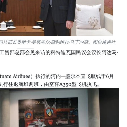
法部长奥斯卡·曼努埃尔·斯利维拉·马丁内斯。图自越通社
在工贸部总部会见来访的科特迪瓦国民议会议长阿达马·
。
tnam Airlines）执行的河内—墨尔本直飞航线于6月
执行往返航班两班，由空客A350型飞机执飞。