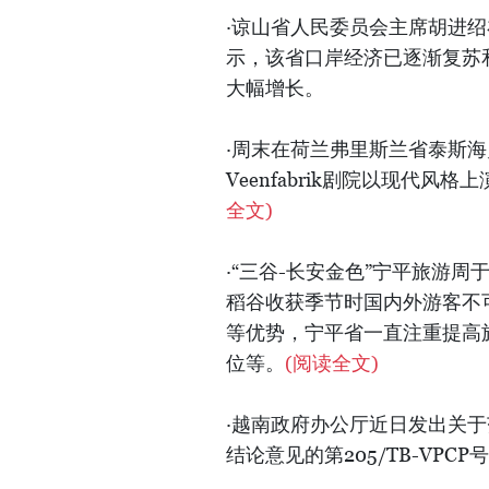
·谅山省人民委员会主席胡进绍
示，该省口岸经济已逐渐复苏和
大幅增长。
·周末在荷兰弗里斯兰省泰斯海灵岛
Veenfabrik剧院以现代风格上演
全文)
·“三谷-长安金色”宁平旅游周
稻谷收获季节时国内外游客不
等优势，宁平省一直注重提高
位等。
(阅读全文)
·越南政府办公厅近日发出关
结论意见的第205/TB-VPCP