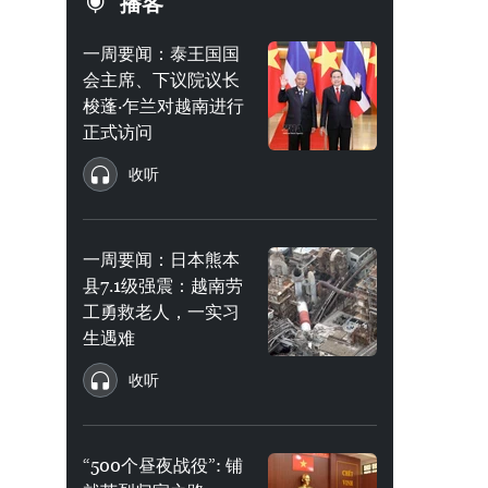
播客
一周要闻：泰王国国
会主席、下议院议长
梭蓬·乍兰对越南进行
正式访问
收听
一周要闻：日本熊本
县7.1级强震：越南劳
工勇救老人，一实习
生遇难
收听
“500个昼夜战役”: 铺