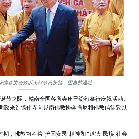
南佛教协会致以美好节日祝福。图自越通社
年）佛诞节之际，越南全国各所寺庙已纷纷举行庆祝活动。
范明政来到馆使寺向越南佛教协会僧尼和佛教信徒致以
期，佛教均本着“护国安民”精神和 “道法-民族-社会