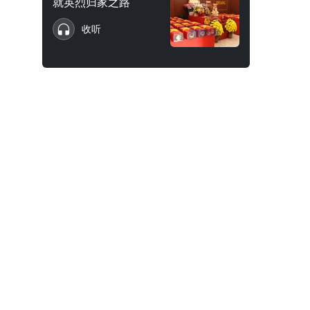
就英烈归家之路
收听