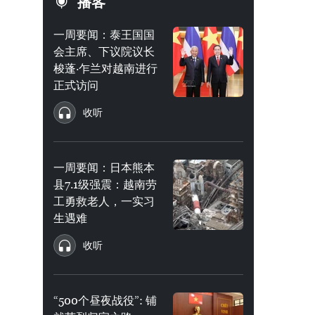
播客
一周要闻：泰王国国
会主席、下议院议长
梭蓬·乍兰对越南进行
正式访问
收听
一周要闻：日本熊本
县7.1级强震：越南劳
工勇救老人，一实习
生遇难
收听
“500个昼夜战役”: 铺