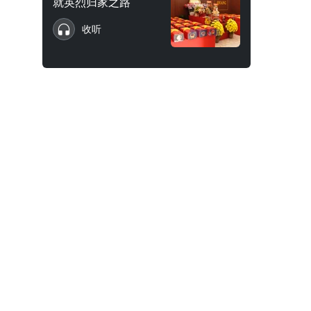
就英烈归家之路
收听