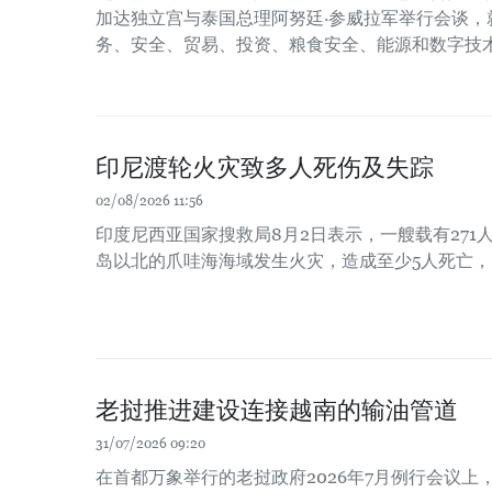
加达独立宫与泰国总理阿努廷·参威拉军举行会谈，
务、安全、贸易、投资、粮食安全、能源和数字技
印尼渡轮火灾致多人死伤及失踪
02/08/2026 11:56
印度尼西亚国家搜救局8月2日表示，一艘载有271
岛以北的爪哇海海域发生火灾，造成至少5人死亡，
老挝推进建设连接越南的输油管道
31/07/2026 09:20
在首都万象举行的老挝政府2026年7月例行会议