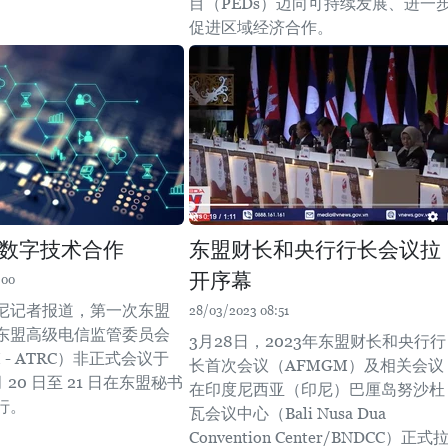
目（PEDs）迈向可持续发展、进一
促进区域经济合作。
数字技术合作
东盟财长和央行行长会议拉
开序幕
:00
尼记者报道，第一次东盟
28/03/2023 08:51
东盟高级电信监管委员会
3月28日，2023年东盟财长和央行行
 - ATRC）非正式会议于
长首次会议（AFMGM）及相关会议
 月 20 日至 21 日在东盟秘书
在印度尼西亚（印尼）巴厘岛努沙杜
行。
瓦会议中心（Bali Nusa Dua
Convention Center/BNDCC）正式