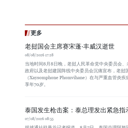
更多
老挝国会主席赛宋蓬·丰威汉逝世
08/08/2026 17:28
当地时间8月8日晚，老挝人民革命党中央委员会、
政府以及老挝建国阵线中央委员会沉痛宣布，老挝国
（Xaysomphone Phomvihane）在与严重血
享年70岁。
泰国发生枪击案：泰总理发出紧急指
07/08/2026 08:55
据越通社驻曼谷记者报道，8月7日，泰国总理阿努廷·