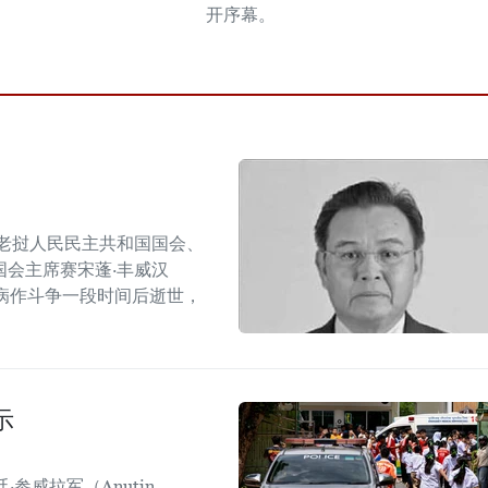
开序幕。
老挝人民民主共和国国会、
会主席赛宋蓬·丰威汉
管炎疾病作斗争一段时间后逝世，
示
参威拉军（Anutin