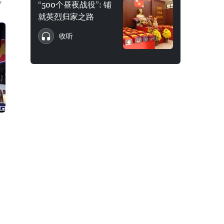
步
“500个昼夜战役”: 铺
就英烈归家之路
收听
拉