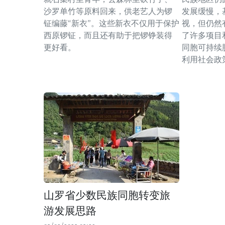
沙罗单竹等原料回来，供老艺人为锣
发展缓慢，
钲编藤“新衣”。这些新衣不仅用于保护
视，但仍然
西原锣钲，而且还有助于把锣铮装得
了许多项目
更好看。
同胞可持续
利用社会政
山罗省少数民族同胞转变旅
游发展思路