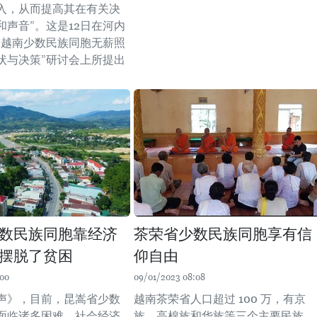
入，从而提高其在有关决
和声音”。这是12日在河内
“越南少数民族同胞无薪照
状与决策”研讨会上所提出
数民族同胞靠经济
茶荣省少数民族同胞享有信
摆脱了贫困
仰自由
:00
09/01/2023 08:08
声》，目前，昆嵩省少数
越南茶荣省人口超过 100 万，有京
面临诸多困难，社会经济
族、高棉族和华族等三个主要民族。