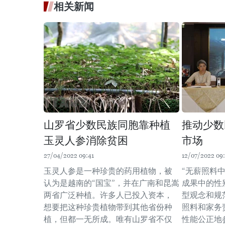
相关新闻
山罗省少数民族同胞靠种植
推动少数
玉灵人参消除贫困
市场
27/04/2022 09:41
12/07/2022 09:
玉灵人参是一种珍贵的药用植物，被
“无薪照料
认为是越南的“国宝”，并在广南和昆嵩
成果中的性
两省广泛种植。许多人已投入资本，
型观念和规
想要把这种珍贵植物带到其他省份种
照料和家务
植，但都一无所成。唯有山罗省不仅
性能公正地