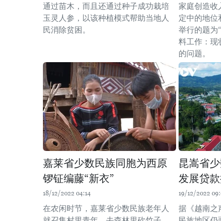
通过苗木，而且还通过种子成功栽培
家庭创造收
玉灵人参，以该种植模式帮助当地人
定中的地位
民消除贫困。
举行的题为
料工作：现
的问题。
嘉莱省少数民族同胞为西原
昆嵩省少
锣钲编藤“新衣”
发展贷款
18/12/2022 04:14
19/12/2022 09
在农闲时节，嘉莱省少数民族老年人
据《越南之
就召集村里青年，去森林里砍竹子、
民族地区仍