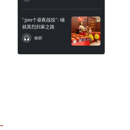
“500个昼夜战役”: 铺
就英烈归家之路
收听