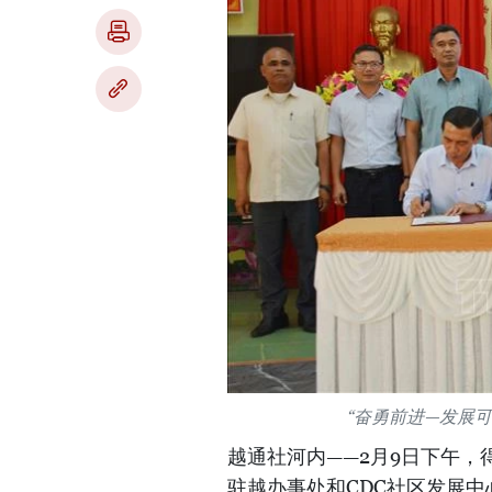
“奋勇前进—发展
越通社河内——2月9日下午，
驻越办事处和CDC社区发展中