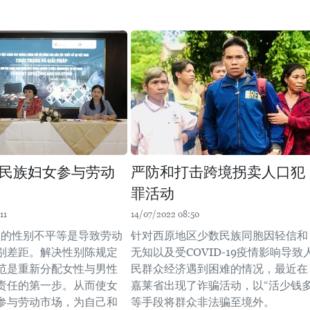
民族妇女参与劳动
严防和打击跨境拐卖人口犯
罪活动
11
14/07/2022 08:50
中的性别不平等是导致劳动
针对西原地区少数民族同胞因轻信和
别差距。解决性别陈规定
无知以及受COVID-19疫情影响导致
范是重新分配女性与男性
民群众经济遇到困难的情况，最近在
责任的第一步。从而使女
嘉莱省出现了诈骗活动，以“活少钱多
参与劳动市场，为自己和
等手段将群众非法骗至境外。