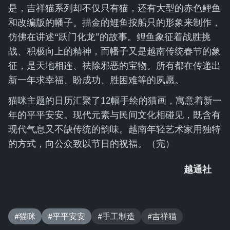
是，吉祥猫系列却不仅只有猫，还有大型的赤色鲤鱼
和改编版的幡子。描金的鲤鱼按船只的形象来制作，
仿佛在讲述“跃门化龙”的故事。鲤鱼象征着战胜挑
战、积极向上的精神，而幡子又是越南传统春节的象
征，是天地相连、祛除邪恶的宝物。所有都在传递出
新一年求幸福、盼成功、胜困难等的夙愿。
猫咪主题的日历汇聚了12幅手绘的猫画，寓意着新一
年的平平安安。现代元素与民间文化相碰见，既含有
现代气息又不缺传统的韵味。越南年轻艺术家用独特
的方式，向公众致以节日的祝福。（完）
越通社
#猫咪
#平平安安
#手工制造
#吉祥猫