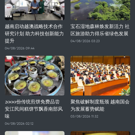
越南启动越澳战略技术合作
宝石湿地森林焕发新活力 社
研究计划 助力科技创新能力
区旅游助力得乐省绿色发展
提升
04/08/2026 03:23
04/08/2026 09:44
2000份传统煎饼免费品尝
聚焦破解制度瓶颈 越南国会
安江民间糕饼节飘香南部风
为发展蓄势赋能
味
03/08/2026 11:32
04/08/2026 02:12