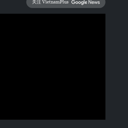
关注 VietnamPlus