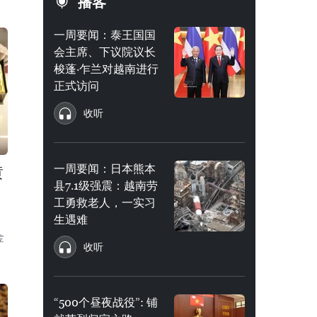
播客
一周要闻：泰王国国
会主席、下议院议长
梭蓬·乍兰对越南进行
正式访问
收听
一周要闻：日本熊本
黄
县7.1级强震：越南劳
工勇救老人，一实习
生遇难
金
收听
“500个昼夜战役”: 铺