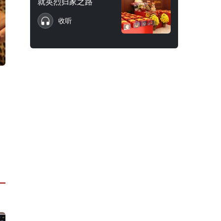
就英烈归家之路
收听