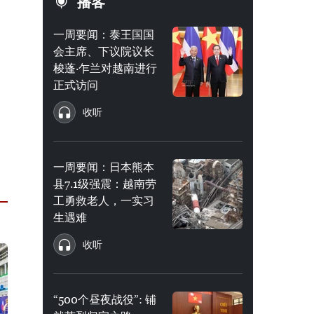
播客
一周要闻：泰王国国
会主席、下议院议长
梭蓬·乍兰对越南进行
正式访问
收听
一周要闻：日本熊本
县7.1级强震：越南劳
工勇救老人，一实习
生遇难
收听
“500个昼夜战役”: 铺