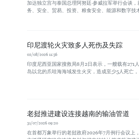
加达独立宫与泰国总理阿努廷·参威拉军举行会谈，
务、安全、贸易、投资、粮食安全、能源和数字技
印尼渡轮火灾致多人死伤及失踪
02/08/2026 11:56
印度尼西亚国家搜救局8月2日表示，一艘载有271
岛以北的爪哇海海域发生火灾，造成至少5人死亡，
老挝推进建设连接越南的输油管道
31/07/2026 09:20
在首都万象举行的老挝政府2026年7月例行会议