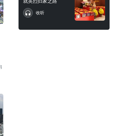
就英烈归家之路
收听
内