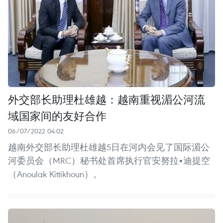
外交部长助理杜雄越：越南重视湄公河流
域国家间的友好合作
06/07/2022 04:02
越南外交部长助理杜雄越5日在河内会见了国际湄公
河委员会（MRC）秘书处首席执行官安努拉•迪提空
（Anoulak Kittikhoun）。