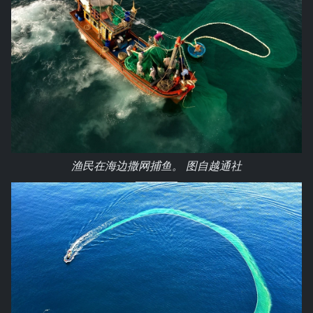
渔民在海边撒网捕鱼。 图自越通社