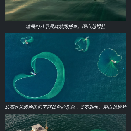
渔民们从早晨就放网捕鱼。图自越通社
从高处俯瞰渔民们下网捕鱼的形象，美不胜收。图自越通社