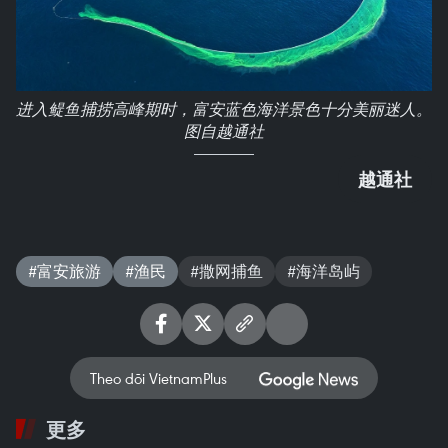
进入鳀鱼捕捞高峰期时，富安蓝色海洋景色十分美丽迷人。
图自越通社
越通社
#富安旅游
#渔民
#撒网捕鱼
#海洋岛屿
Theo dõi VietnamPlus
更多