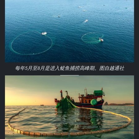
每年5月至8月是进入鳀鱼捕捞高峰期。图自越通社