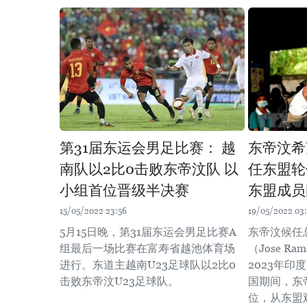
第31届东运会男足比赛： 越
东帝汶希
南队以2比0击败东帝汶队 以
任东盟轮
小组首位晋级半决赛
东盟成员
15/05/2022 23:56
19/05/2022 03
5月15日晚，第31届东运会男足比赛A
东帝汶候任
组最后一场比赛在富寿省越池体育场
（Jose Ra
进行。东道主越南U23足球队以2比0
2023年
击败东帝汶U23足球队。
国期间，东
位，从东盟