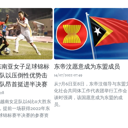
年东南亚女子足球锦标
东帝汶愿意成为东盟成员
队以压倒性优势击
14/07/2022 07:49
队昂首挺进半决赛
从7月6日至8日，东帝汶领导与东盟
化社会共同体工作代表团举行工作会
:28
谈时强调，该国愿意成为东盟的成
，越南女足队以6比0大胜东
员。
，提前一场获得2022年东
球锦标赛半决赛的参赛资