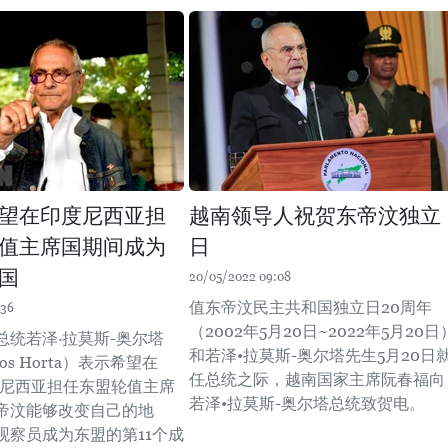
望在印度尼西亚担
越南领导人祝贺东帝汶独立
值主席国期间成为
日
国
20/05/2022 09:08
值东帝汶民主共和国独立日20周年
:36
（2002年5月20日~2022年5月20日
总统若泽·拉莫斯-奥尔塔
和若泽•拉莫斯-奥尔塔先生5月20日
mos Horta）表示希望在
任总统之际，越南国家主席阮春福向
印度尼西亚担任东盟轮值主席
若泽•拉莫斯-奥尔塔总统致贺电。
帝汶能够改变自己的地
观察员成为东盟的第11个成