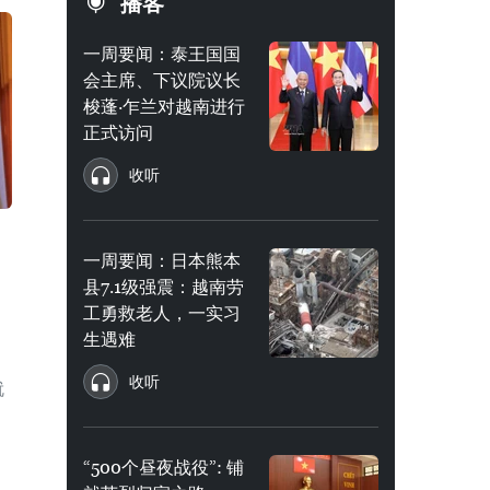
播客
一周要闻：泰王国国
会主席、下议院议长
梭蓬·乍兰对越南进行
正式访问
收听
一周要闻：日本熊本
县7.1级强震：越南劳
工勇救老人，一实习
生遇难
）
收听
就
“500个昼夜战役”: 铺