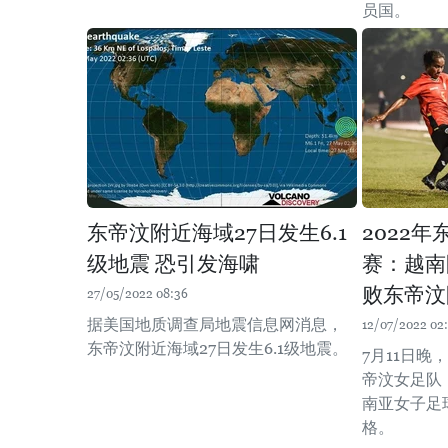
员国。
东帝汶附近海域27日发生6.1
2022
级地震 恐引发海啸
赛：越南
败东帝汶
27/05/2022 08:36
据美国地质调查局地震信息网消息，
12/07/2022 02
东帝汶附近海域27日发生6.1级地震。
7月11日晚
帝汶女足队
南亚女子足
格。