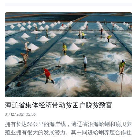
薄辽省集体经济带动贫困户脱贫致富
31/12/2021 02:56
拥有长达56公里的海岸线，薄辽省沿海蛤蜊和扇贝养
殖业拥有很大的发展潜力。其中同进蛤蜊养殖合作社