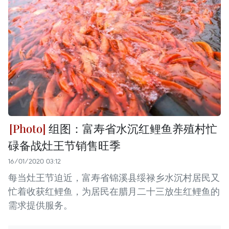
组图：富寿省水沉红鲤鱼养殖村忙
碌备战灶王节销售旺季
16/01/2020 03:12
每当灶王节迫近，富寿省锦溪县绥禄乡水沉村居民又
忙着收获红鲤鱼，为居民在腊月二十三放生红鲤鱼的
需求提供服务。