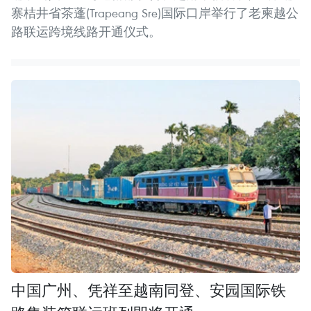
寨桔井省茶蓬(Trapeang Sre)国际口岸举行了老柬越公
路联运跨境线路开通仪式。
中国广州、凭祥至越南同登、安园国际铁