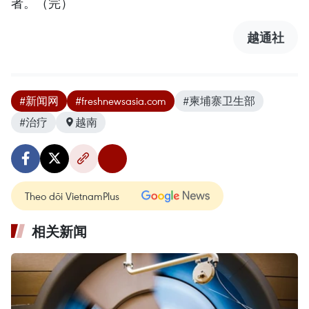
者。（完）
越通社
#新闻网
#freshnewsasia.com
#柬埔寨卫生部
#治疗
越南
Theo dõi VietnamPlus
相关新闻