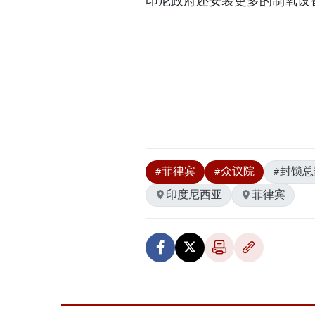
印尼政府还安装更多的制氧设
#菲律宾
#众议院
#封锁总
印度尼西亚
菲律宾