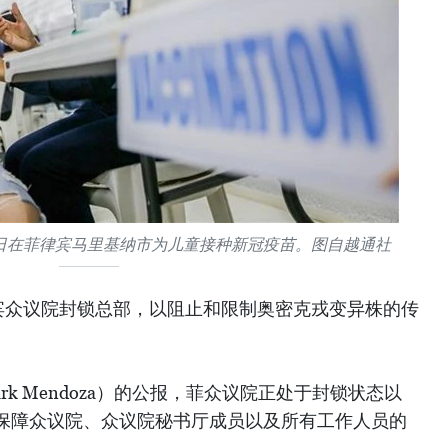
月 29 日在菲律宾马里基纳市为儿童接种新冠疫苗。图自越通社
律宾众议院封锁总部，以阻止和限制奥密克戎变异株的传
k Mendoza）的公报，菲众议院正处于封锁状态以
保障众议院、众议院秘书厅成员以及所有工作人员的