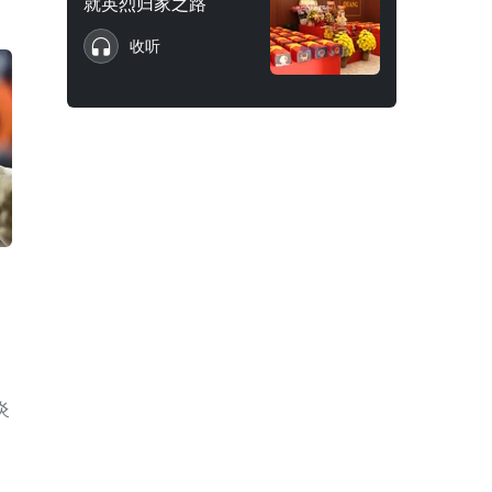
就英烈归家之路
收听
炎