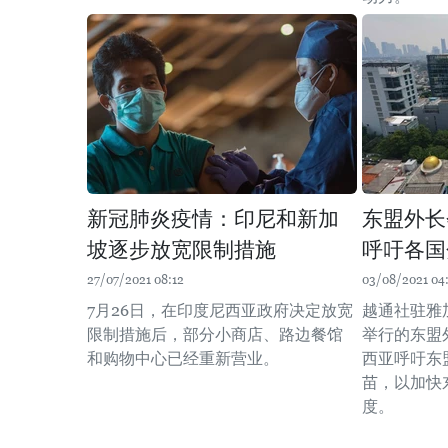
新冠肺炎疫情：印尼和新加
东盟外长
坡逐步放宽限制措施
呼吁各国
27/07/2021 08:12
03/08/2021 04
7月26日，在印度尼西亚政府决定放宽
越通社驻雅
限制措施后，部分小商店、路边餐馆
举行的东盟
和购物中心已经重新营业。
西亚呼吁东
苗，以加快
度。