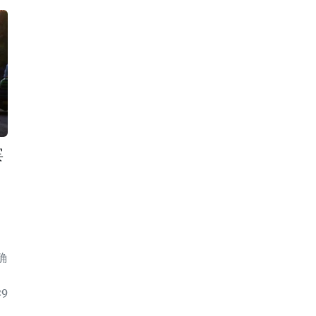
宾
确
9