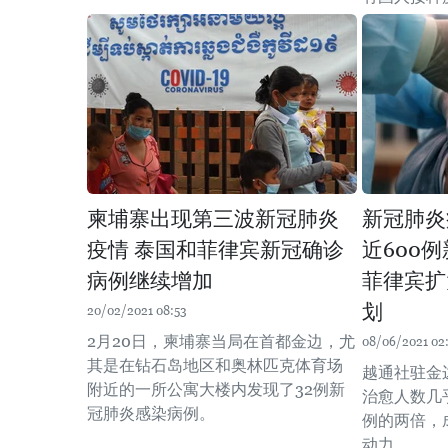
柬埔寨出现第三波新冠肺炎
新冠肺炎
疫情 泰国和菲律宾新冠确诊
近600
病例继续增加
菲律宾扩
划
20/02/2021 08:53
2月20日，柬埔寨当局在首都金边，尤
08/06/2021 02
其是在钻石岛地区和奥林匹克体育场
越通社驻金
附近的一所公寓大楼内发现了32例新
治愈人数几
冠肺炎感染病例。
例的两倍，
动力。