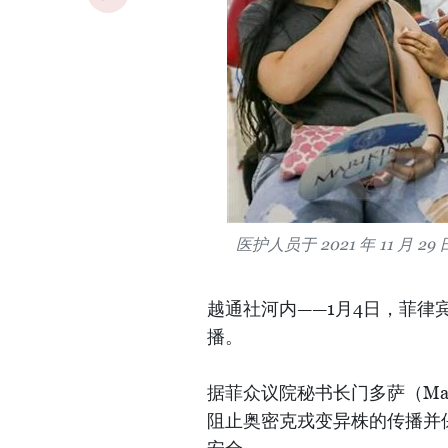
医护人员于 2021 年 11 
越通社河内——1月4日，菲
播。
据菲众议院秘书长门多萨（Mar
阻止奥密克戎变异株的传播并