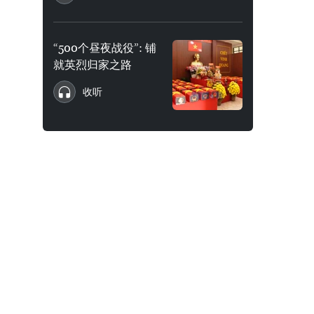
“500个昼夜战役”: 铺
就英烈归家之路
收听