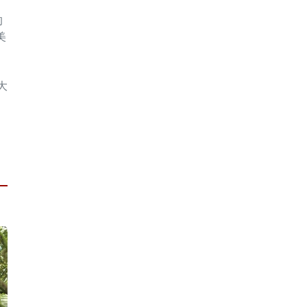
的
美
大