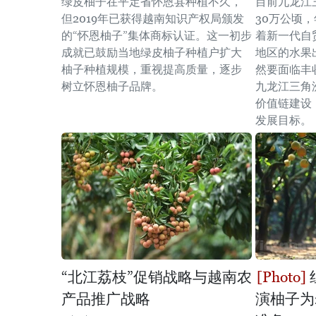
绿皮柚子在平定省怀恩县种植不久，
目前九龙江
但2019年已获得越南知识产权局颁发
30万公顷，
的“怀恩柚子”集体商标认证。这一初步
着新一代自
成就已鼓励当地绿皮柚子种植户扩大
地区的水果
柚子种植规模，重视提高质量，逐步
然要面临丰
树立怀恩柚子品牌。
九龙江三角
价值链建设
发展目标。
“北江荔枝”促销战略与越南农
产品推广战略
演柚子为