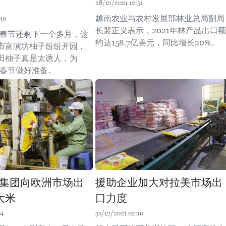
28/12/2021 12:51
越南农业与农村发展部林业总局副局
40
长裴正义表示，2021年林产品出口额
2年春节还剩下一个多月，这
约达158.7亿美元，同比增长20%。
市富演坊柚子纷纷开园，
田柚子真是太诱人，为
虎春节做好准备。
集团向欧洲市场出
援助企业加大对拉美市场出
大米
口力度
14
31/12/2021 02:10