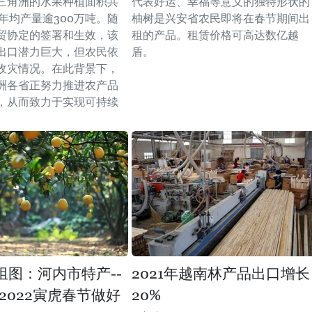
三角洲的水果种植面积共
代表好运、幸福等意义的独特形状的
年均产量逾300万吨。随
柚树是兴安省农民即将在春节期间出
贸协定的签署和生效，该
租的产品。租赁价格可高达数亿越
出口潜力巨大，但农民依
盾。
收灾情况。在此背景下，
洲各省正努力推进农产品
，从而致力于实现可持续
组图：河内市特产--
2021年越南林产品出口增长
2022寅虎春节做好
20%