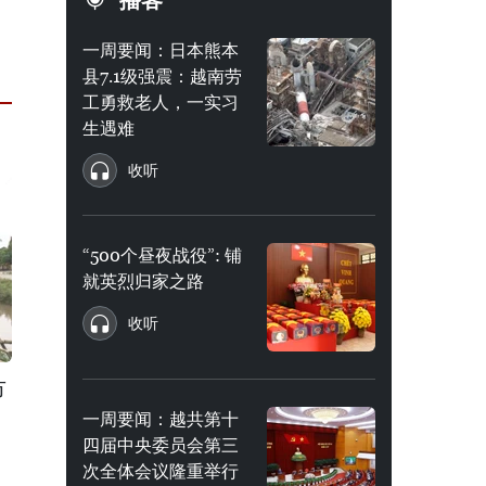
播客
一周要闻：日本熊本
县7.1级强震：越南劳
工勇救老人，一实习
生遇难
收听
“500个昼夜战役”: 铺
就英烈归家之路
收听
市
一周要闻：越共第十
四届中央委员会第三
次全体会议隆重举行