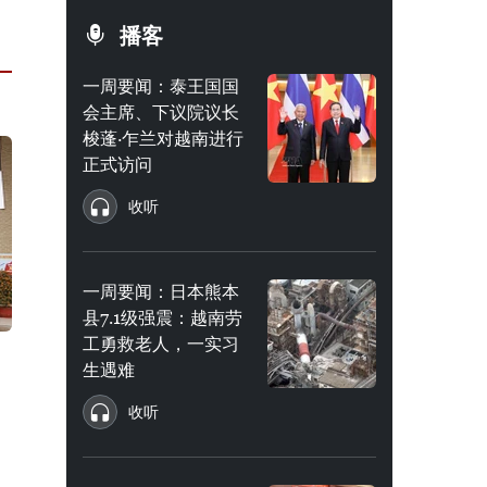
播客
一周要闻：泰王国国
会主席、下议院议长
梭蓬·乍兰对越南进行
正式访问
收听
一周要闻：日本熊本
县7.1级强震：越南劳
工勇救老人，一实习
生遇难
收听