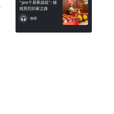
“500个昼夜战役”: 铺
，
就英烈归家之路
收听