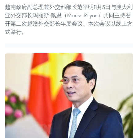
越南政府副总理兼外交部部长范平明11月5日与澳大利
亚外交部长玛丽斯·佩恩（Marise Payne）共同主持召
开第二次越澳外交部长年度会议。本次会议以线上方
式举行。