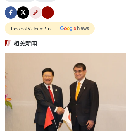
Theo dõi VietnamPlus
相关新闻