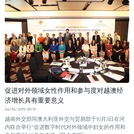
促进对外领域女性作用和参与度对越澳经
济增长具有重要意义
04/10/2019 09:19
越南外交部同澳大利亚外交与贸易部于10月3日在河
内联合举行“促进数字时代对外领域中妇女的作用和