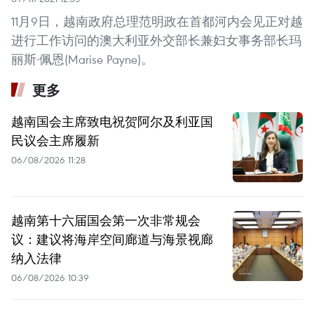
11月9日，越南政府总理范明政在首都河内会见正对越
进行工作访问的澳大利亚外交部长兼妇女事务部长玛
丽斯·佩恩(Marise Payne)。
更多
越南国会主席致电祝贺阿尔及利亚国
民议会主席履新
06/08/2026 11:28
越南第十六届国会第一次非常规会
议：建议将海岸空间廊道与海景视廊
纳入法律
06/08/2026 10:39