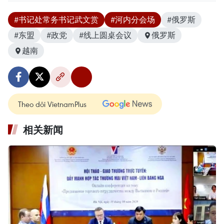
#书记处常务书记武文赏
#河内分会场
#俄罗斯
#东盟
#政党
#线上圆桌会议
俄罗斯
越南
Theo dõi VietnamPlus
相关新闻